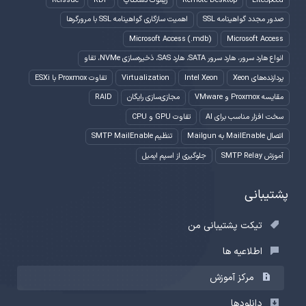
LiteSpeed
Remote Desktop
ریموت دسکتاپ
RDP
Reissue
صدور مجدد گواهینامه SSL
اهمیت سازگاری گواهینامه SSL با مرورگرها
Microsoft Access (.mdb)
Microsoft Access
انواع هارد سرور، هارد سرور SATA، هارد SAS، ذخیره‌سازی NVMe، تفاو
پردازنده‌های Xeon
Intel Xeon
Virtualization
تفاوت Proxmox با ESXi
مقایسه Proxmox و VMware
مجازی‌سازی رایگان
RAID
سخت افزار مناسب برای AI
تفاوت GPU و CPU
اتصال MailEnable به Mailgun
تنظیم SMTP MailEnable
آموزش SMTP Relay
جلوگیری از اسپم ایمیل
پشتیبانی
تیکت پشتیبانی من
اطلاعیه ها
مرکز آموزش
دانلودها