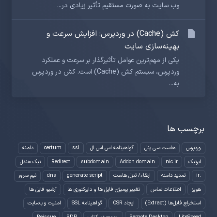
وب سایت به صورت مستقیم تأثیر زیادی در...
کش (Cache) در وردپرس: افزایش سرعت و
بهینه‌سازی سایت
یکی از مهم‌ترین عوامل تأثیرگذار بر سرعت و عملکرد
وردپرس، سیستم کش (Cache) است. کش در وردپرس
به...
برچسب ها
وردپرس
هاست سی پنل
گواهینامه اس اس ال
ssl
certum
دامنه
ایرنیک
nic.ir
Addon domain
subdomain
Redirect
نیک هندل
.ir
تمدید دامنه
ارتقاء/ تنزل هاست
generate script
dns
نیم سرور
هویز
اطلاعات تماس
تغییر پرمیژن فایل ها و دایرکتوری ها
آرشیو فایل ها
استخراج فایل‌ها (Extract)
ایجاد CSR
گواهینامه SSL
امنیت وب‌سایت