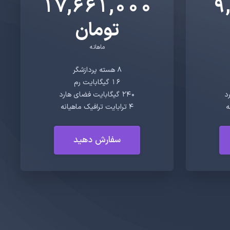
17,661,000
9
تومان
ماهانه
8 هسته پردازشگر
16 گیگابایت رم
240 گیگابایت فضای هارد
4 ترابایت ترافیک ماهیانه
سفارش دهید