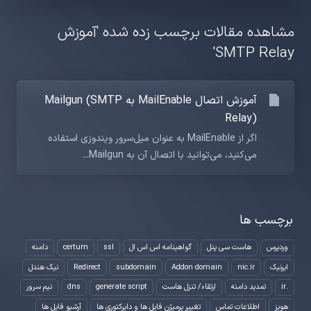
مشاهده مقالات برچسب زده شده 'آموزش
SMTP Relay'
آموزش اتصال MailEnable به Mailgun (SMTP
Relay)
اگر از MailEnable به عنوان میل‌سرور ویندوزی استفاده
می‌کنید، می‌توانید با اتصال آن به Mailgun...
برچسب ها
وردپرس
هاست سی پنل
گواهینامه اس اس ال
ssl
certum
دامنه
ایرنیک
nic.ir
Addon domain
subdomain
Redirect
نیک هندل
.ir
تمدید دامنه
ارتقاء/ تنزل هاست
generate script
dns
نیم سرور
هویز
اطلاعات تماس
تغییر پرمیژن فایل ها و دایرکتوری ها
آرشیو فایل ها