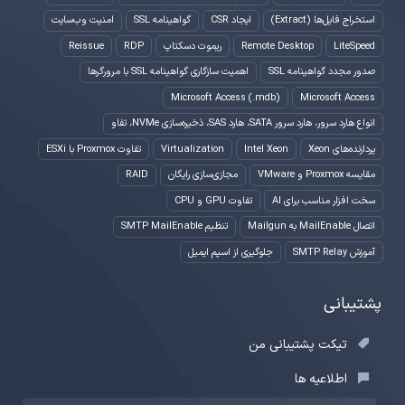
استخراج فایل‌ها (Extract)
ایجاد CSR
گواهینامه SSL
امنیت وب‌سایت
LiteSpeed
Remote Desktop
ریموت دسکتاپ
RDP
Reissue
صدور مجدد گواهینامه SSL
اهمیت سازگاری گواهینامه SSL با مرورگرها
Microsoft Access (.mdb)
Microsoft Access
انواع هارد سرور، هارد سرور SATA، هارد SAS، ذخیره‌سازی NVMe، تفاو
پردازنده‌های Xeon
Intel Xeon
Virtualization
تفاوت Proxmox با ESXi
مقایسه Proxmox و VMware
مجازی‌سازی رایگان
RAID
سخت افزار مناسب برای AI
تفاوت GPU و CPU
اتصال MailEnable به Mailgun
تنظیم SMTP MailEnable
آموزش SMTP Relay
جلوگیری از اسپم ایمیل
پشتیبانی
تیکت پشتیبانی من
اطلاعیه ها